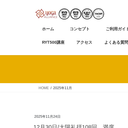
コ
ナ
ン
ビ
テ
ゲ
ン
ー
ホーム
コンセプト
ご利用ガイ
ツ
シ
へ
ョ
RYT500講座
アクセス
よくある質
ス
ン
キ
に
ッ
移
プ
動
HOME
2025年11月
2025年11月24日
12月30日/太陽礼拝108回。満席