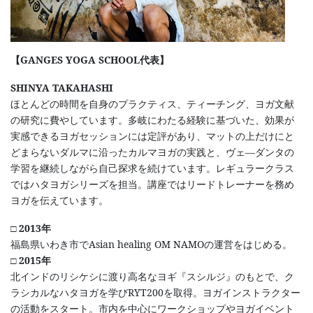
【GANGES YOGA SCHOOL代表】
SHINYA TAKAHASHI
ほとんどの時間を自身のプラクティス、ティーチング、ヨガ文献
の研究に費やしています。多岐にわたる経験に基づいた、効果が
実感できるヨガセッションには定評があり、マットの上だけにと
どまらないダルマに沿ったカルマヨガの実践と、ヴェ―ダンタの
学習を継続しながら自己探求を続けています。レギュラークラス
ではハタヨガシリーズを担当。講座ではリードトレーナーを務め
ヨガを伝えています。
□ 2013年
福島県いわき市でAsian healing OM NAMOの運営をはじめる。
□ 2015年
北インドのリシケシに渡り高名なヨギ『スシルジ』のもとで、ク
ラシカルなハタヨガを学びRYT200を取得。ヨガインストラクター
の活動をスタート。市内を中心にワークショップやヨガイベント