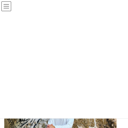
コ
ナ
ン
ビ
テ
ゲ
ン
ー
講師紹介
ツ
シ
へ
ョ
ス
ン
HOME
講師紹介
キ
に
ッ
移
プ
動