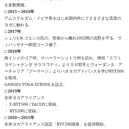
を多数開催。
□ 2015～2016年
アムステルダム・イビサ島をはじめ国内外にてさまざまな流派の
ヨガに触れる。
□ 2017年
シュリS.N.ゴエンカ氏の、世俗から離れ10日間の沈黙を守る、ヴ
ィパッサナー瞑想コース修了。
□ 2018年
南インドのゴア州、マハーラーシュトラ州を訪れ、僧侶『スワミ
ヨゲシャナンダ サラスワティ』よりヨガ哲学とヴェーダンタ、ア
ーチャリア『ブーマージ』よりハタヨガアドバンスを学びRYT500
を取得。
GANGES YOGA SCHOOLを設立。
□ 2019年
全米ヨガアライアンス
・ E-RYT500 / YACEPに登録。
・ RYS200に登録。
□ 2020～2021年
全米ヨガアライアンス認定「RYT200講座」を提供開始。