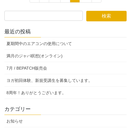
稿
定
定
定
定
ペ
ペ
ペ
ペ
の
ー
ー
ー
ー
ペ
ジ
ジ
ジ
ジ
ー
最近の投稿
ジ
夏期間中のエアコンの使用について
送
り
満月のジャパ瞑想(オンライン)
7月 / BEPATCH販売会
ヨガ初回体験、新規受講生を募集しています。
8周年！ありがとうございます。
カテゴリー
お知らせ