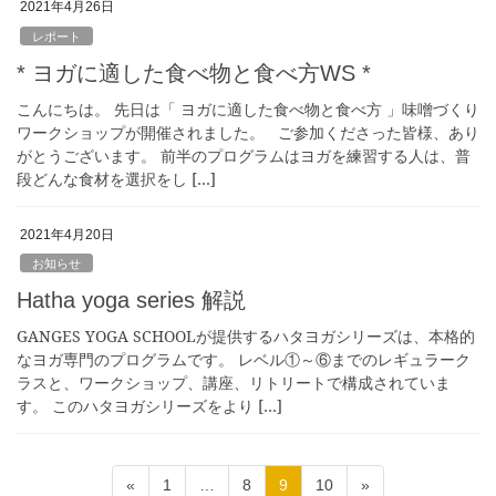
2021年4月26日
レポート
* ヨガに適した食べ物と食べ方WS *
こんにちは。 先日は「 ヨガに適した食べ物と食べ方 」味噌づくり
ワークショップが開催されました。 ご参加くださった皆様、あり
がとうございます。 前半のプログラムはヨガを練習する人は、普
段どんな食材を選択をし […]
2021年4月20日
お知らせ
Hatha yoga series 解説
GANGES YOGA SCHOOLが提供するハタヨガシリーズは、本格的
なヨガ専門のプログラムです。 レベル①～⑥までのレギュラーク
ラスと、ワークショップ、講座、リトリートで構成されていま
す。 このハタヨガシリーズをより […]
投
固
固
固
固
«
1
…
8
9
10
»