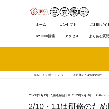
コ
ナ
ン
ビ
テ
ゲ
ン
ー
ホーム
コンセプト
ご利用ガイ
ツ
シ
へ
ョ
RYT500講座
アクセス
よくある質
ス
ン
キ
に
ッ
移
プ
動
HOME
レポート
2/10・11は研修のため臨時休校
2023年2月13日
/ 最終更新日時 :
2023年2月19日
GANGES
2/10・11は研修のた