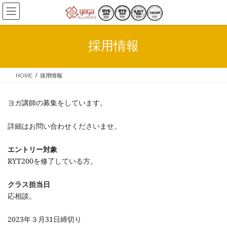
コ
ナ
ン
ビ
テ
ゲ
ン
ー
採用情報
ツ
シ
へ
ョ
ス
ン
HOME
採用情報
キ
に
ッ
移
プ
動
ヨガ講師の募集をしています。
詳細はお問い合わせくださいませ。
エントリー対象
RYT200を修了している方。
クラス担当日
応相談。
2023年３月31日締切り