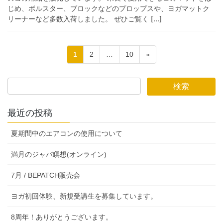
じめ、ボルスター、ブロックなどのプロップスや、ヨガマットク
リーナーなど多数入荷しました。 ぜひご覧く […]
投
固
固
固
1
2
…
10
»
稿
定
定
定
ペ
ペ
ペ
の
ー
ー
ー
ペ
ジ
ジ
ジ
ー
最近の投稿
ジ
夏期間中のエアコンの使用について
送
り
満月のジャパ瞑想(オンライン)
7月 / BEPATCH販売会
ヨガ初回体験、新規受講生を募集しています。
8周年！ありがとうございます。